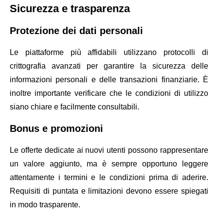
Sicurezza e trasparenza
Protezione dei dati personali
Le piattaforme più affidabili utilizzano protocolli di
crittografia avanzati per garantire la sicurezza delle
informazioni personali e delle transazioni finanziarie. È
inoltre importante verificare che le condizioni di utilizzo
siano chiare e facilmente consultabili.
Bonus e promozioni
Le offerte dedicate ai nuovi utenti possono rappresentare
un valore aggiunto, ma è sempre opportuno leggere
attentamente i termini e le condizioni prima di aderire.
Requisiti di puntata e limitazioni devono essere spiegati
in modo trasparente.