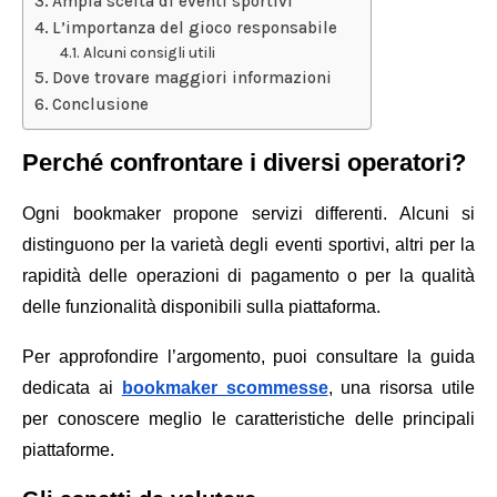
Ampia scelta di eventi sportivi
L’importanza del gioco responsabile
Alcuni consigli utili
Dove trovare maggiori informazioni
Conclusione
Perché confrontare i diversi operatori?
Ogni bookmaker propone servizi differenti. Alcuni si
distinguono per la varietà degli eventi sportivi, altri per la
rapidità delle operazioni di pagamento o per la qualità
delle funzionalità disponibili sulla piattaforma.
Per approfondire l’argomento, puoi consultare la guida
dedicata ai
bookmaker scommesse
, una risorsa utile
per conoscere meglio le caratteristiche delle principali
piattaforme.