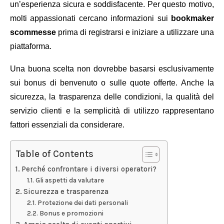
un’esperienza sicura e soddisfacente. Per questo motivo,
molti appassionati cercano informazioni sui
bookmaker
scommesse
prima di registrarsi e iniziare a utilizzare una
piattaforma.
Una buona scelta non dovrebbe basarsi esclusivamente
sui bonus di benvenuto o sulle quote offerte. Anche la
sicurezza, la trasparenza delle condizioni, la qualità del
servizio clienti e la semplicità di utilizzo rappresentano
fattori essenziali da considerare.
Table of Contents
Perché confrontare i diversi operatori?
Gli aspetti da valutare
Sicurezza e trasparenza
Protezione dei dati personali
Bonus e promozioni