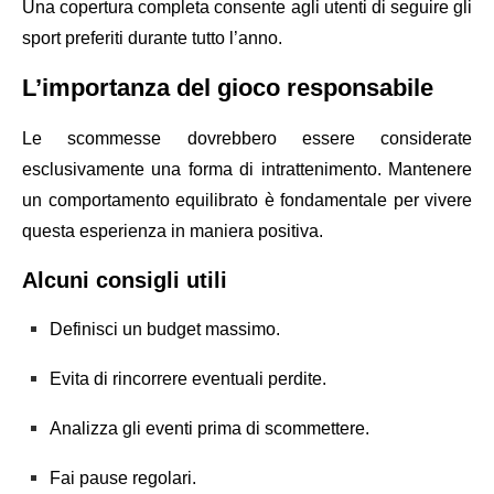
Una copertura completa consente agli utenti di seguire gli
sport preferiti durante tutto l’anno.
L’importanza del gioco responsabile
Le scommesse dovrebbero essere considerate
esclusivamente una forma di intrattenimento. Mantenere
un comportamento equilibrato è fondamentale per vivere
questa esperienza in maniera positiva.
Alcuni consigli utili
Definisci un budget massimo.
Evita di rincorrere eventuali perdite.
Analizza gli eventi prima di scommettere.
Fai pause regolari.