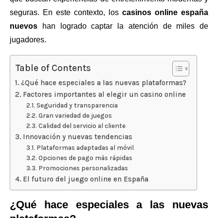
seguras. En este contexto, los
casinos online españa
nuevos
han logrado captar la atención de miles de
jugadores.
Table of Contents
¿Qué hace especiales a las nuevas plataformas?
Factores importantes al elegir un casino online
Seguridad y transparencia
Gran variedad de juegos
Calidad del servicio al cliente
Innovación y nuevas tendencias
Plataformas adaptadas al móvil
Opciones de pago más rápidas
Promociones personalizadas
El futuro del juego online en España
¿Qué hace especiales a las nuevas