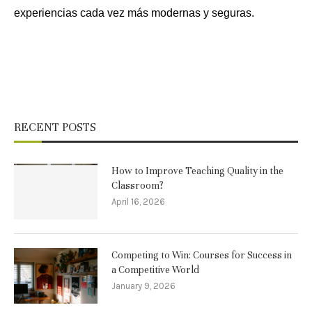
experiencias cada vez más modernas y seguras.
RECENT POSTS
How to Improve Teaching Quality in the
Classroom?
April 16, 2026
Competing to Win: Courses for Success in
a Competitive World
January 9, 2026