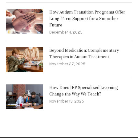
How Autism Transition Programs Offer
Long-Term Support for a Smoother
Future
December 4, 2025
Beyond Medication: Complementary
Therapies in Autism Treatment
November 27, 2025
How Does IEP Specialized Learning
Change the Way We Teach?
November 13, 2025