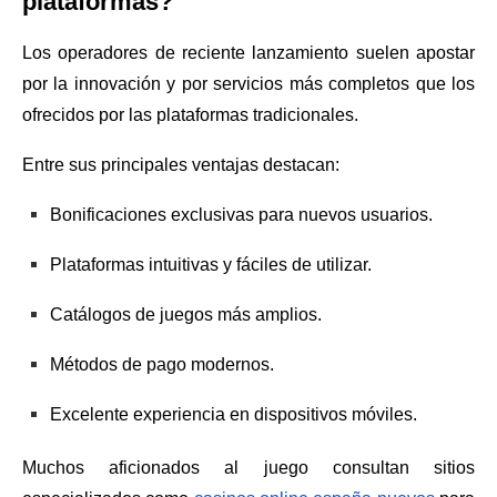
plataformas?
Los operadores de reciente lanzamiento suelen apostar
por la innovación y por servicios más completos que los
ofrecidos por las plataformas tradicionales.
Entre sus principales ventajas destacan:
Bonificaciones exclusivas para nuevos usuarios.
Plataformas intuitivas y fáciles de utilizar.
Catálogos de juegos más amplios.
Métodos de pago modernos.
Excelente experiencia en dispositivos móviles.
Muchos aficionados al juego consultan sitios