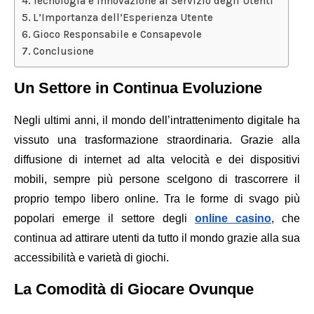
Tecnologia e Innovazione al Servizio degli Utenti
L’Importanza dell’Esperienza Utente
Gioco Responsabile e Consapevole
Conclusione
Un Settore in Continua Evoluzione
Negli ultimi anni, il mondo dell’intrattenimento digitale ha
vissuto una trasformazione straordinaria. Grazie alla
diffusione di internet ad alta velocità e dei dispositivi
mobili, sempre più persone scelgono di trascorrere il
proprio tempo libero online. Tra le forme di svago più
popolari emerge il settore degli
online casino
, che
continua ad attirare utenti da tutto il mondo grazie alla sua
accessibilità e varietà di giochi.
La Comodità di Giocare Ovunque