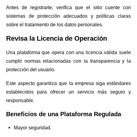
Antes de registrarte, verifica que el sitio cuente con
sistemas de protección adecuados y políticas claras
sobre el tratamiento de los datos personales.
Revisa la Licencia de Operación
Una plataforma que opera con una licencia válida suele
cumplir normas relacionadas con la transparencia y la
protección del usuario.
Este aspecto garantiza que la empresa siga estándares
establecidos para ofrecer un servicio más seguro y
responsable.
Beneficios de una Plataforma Regulada
Mayor seguridad.