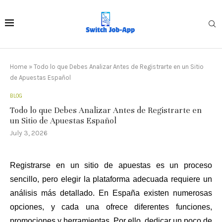
Home
»
Todo lo que Debes Analizar Antes de Registrarte en un Sitio
de Apuestas Español
BLOG
Todo lo que Debes Analizar Antes de Registrarte en
un Sitio de Apuestas Español
July 3, 2026
Registrarse en un sitio de apuestas es un proceso
sencillo, pero elegir la plataforma adecuada requiere un
análisis más detallado. En España existen numerosas
opciones, y cada una ofrece diferentes funciones,
promociones y herramientas. Por ello, dedicar un poco de