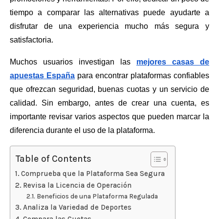
tiempo a comparar las alternativas puede ayudarte a
disfrutar de una experiencia mucho más segura y
satisfactoria.
Muchos usuarios investigan las
mejores casas de
apuestas España
para encontrar plataformas confiables
que ofrezcan seguridad, buenas cuotas y un servicio de
calidad. Sin embargo, antes de crear una cuenta, es
importante revisar varios aspectos que pueden marcar la
diferencia durante el uso de la plataforma.
Table of Contents
Comprueba que la Plataforma Sea Segura
Revisa la Licencia de Operación
Beneficios de una Plataforma Regulada
Analiza la Variedad de Deportes
Compara las Cuotas