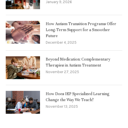
January 9, 2026
How Autism Transition Programs Offer
Long-Term Support for a Smoother
Future
December 4, 2025
Beyond Medication: Complementary
Therapies in Autism Treatment
November 27, 2025
How Does IEP Specialized Learning
Change the Way We Teach?
November 13, 2025