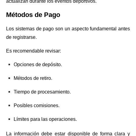
actualizan durante los eventos deportivos.
Métodos de Pago
Los sistemas de pago son un aspecto fundamental antes
de registrarse.
Es recomendable revisar:
Opciones de depósito.
Métodos de retiro.
Tiempo de procesamiento.
Posibles comisiones.
Límites para las operaciones.
La información debe estar disponible de forma clara y