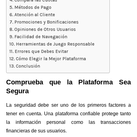
Métodos de Pago
Atención al Cliente
Promociones y Bonificaciones
Opiniones de Otros Usuarios
Facilidad de Navegación
Herramientas de Juego Responsable
Errores que Debes Evitar
Cómo Elegir la Mejor Plataforma
Conclusión
Comprueba que la Plataforma Sea
Segura
La seguridad debe ser uno de los primeros factores a
tener en cuenta. Una plataforma confiable protege tanto
la información personal como las transacciones
financieras de sus usuarios.